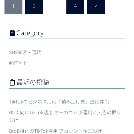
1
2
…
4
>
稿
の
ペ
ー
Category
ジ
送
り
SNS集客・運用
動画制作
最近の投稿
TikTokのビジネス活用「積み上げ式」運用体制
BtoC向けTikTok活用 オーガニック運用と広告の振り
分け
BtoB特化のTikTok活用 アカウント企画設計