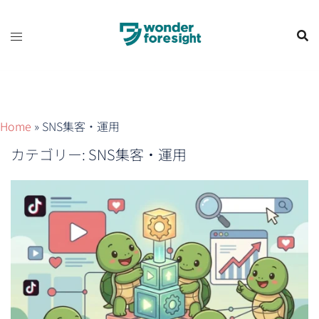
コ
ン
テ
ン
ツ
へ
ス
Home
»
SNS集客・運用
キ
カテゴリー:
SNS集客・運用
ッ
プ