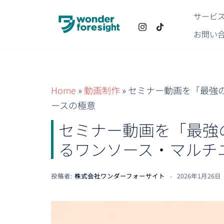
コ
サービ
ン
お問い
テ
ン
ツ
へ
Home
»
動画制作
»
セミナー動画を「最強
ス
ースの極意
キ
セミナー動画を「最強
ッ
プ
るワンソース・マルチ
投稿者:
株式会社ワンダーフォーサイト
2026年1月26日