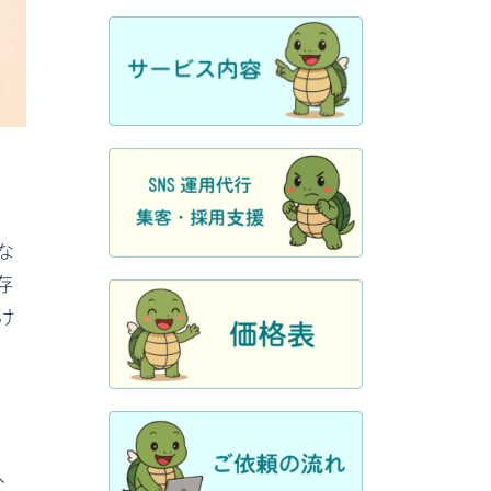
な
存
け
、