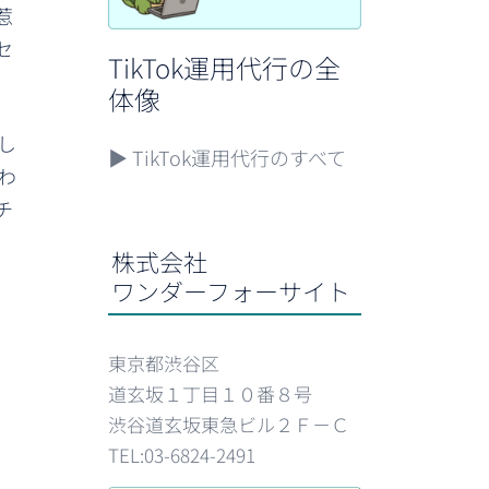
惹
セ
TikTok運用代行の全
体像
し
▶
TikTok運用代行のすべて
わ
チ
株式会社
ワンダーフォーサイト
、
東京都渋谷区
道玄坂１丁目１０番８号
渋谷道玄坂東急ビル２Ｆ－Ｃ
TEL:03-6824-2491